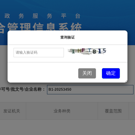
查询验证
许可业务信息
关闭
确定
许可号/批文号/企业名称：
发证机关
业务种类
覆盖范围